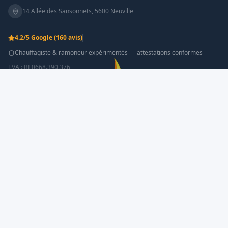
14 Allée des Sansonnets
,
5600
Neuville
4.2
/5 Google
(160 avis)
Chauffagiste & ramoneur expérimentés — attestations conformes
TVA :
BE0668.390.376
Prendre rendez-vous en
Appeler
ligne
NOS SERVICES
Ramonage
Chauffage & Entretien
Plomberie & Sanitaire
Tubage de Cheminée
INFORMATIONS
À propos
Avis Clients