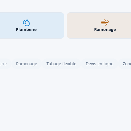
Plomberie
Ramonage
rie
Ramonage
Tubage flexible
Devis en ligne
Zone