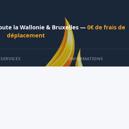
Toute la Wallonie & Bruxelles —
0€ de frais de
déplacement
 SERVICES
INFORMATIONS
monage
À propos
auffage & Entretien
Avis Clients
mberie & Sanitaire
Conseils & Articles
bage de Cheminée
Mentions légales
Contact