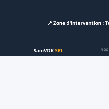
📍 Zone d'intervention : 
SaniVDK
SRL
NOS
Ra
Professionnels du chauffage, de la
plomberie, du ramonage et du
Ch
tubage en Wallonie et à Bruxelles.
Plo
0488.27.99.86
Tu
contact@sanivdk.be
14 Allée des Sansonnets
,
5600
Neuville