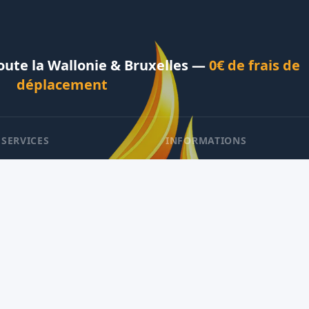
Toute la Wallonie & Bruxelles —
0€ de frais de
déplacement
 SERVICES
INFORMATIONS
monage
À propos
auffage & Entretien
Avis Clients
mberie & Sanitaire
Conseils & Articles
bage de Cheminée
Mentions légales
Contact