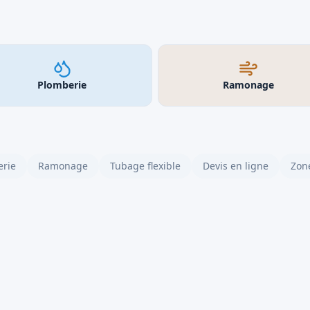
Plomberie
Ramonage
rie
Ramonage
Tubage flexible
Devis en ligne
Zone