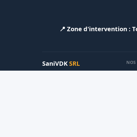
📍 Zone d'intervention : 
SaniVDK
SRL
NOS
Ra
Professionnels du chauffage, de la
plomberie, du ramonage et du
Ch
tubage en Wallonie et à Bruxelles.
Plo
0488.27.99.86
Tu
contact@sanivdk.be
14 Allée des Sansonnets
,
5600
Neuville