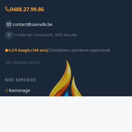
0488.27.99.86
contact@sanivdk.be
14 Allée des Sansonnets
,
5600
Neuville
4.2
/5 Google
(160 avis)
Installateur plomberie expérimenté
TVA :
BE0668.390.376
NOS SERVICES
Ramonage
Chauffage & Entretien
Prendre rendez-vous en
Plomberie & Sanitaire
Appeler
ligne
Tubage de Cheminée