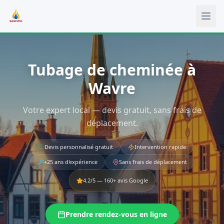
Aller au contenu principal
Tubage de cheminée à
Wavre
Votre expert local — devis gratuit, sans frais de
déplacement.
Devis personnalisé gratuit
Intervention rapide
+25 ans d'expérience
Sans frais de déplacement
4.2
/5 —
160
+ avis Google
Prendre rendez-vous en ligne