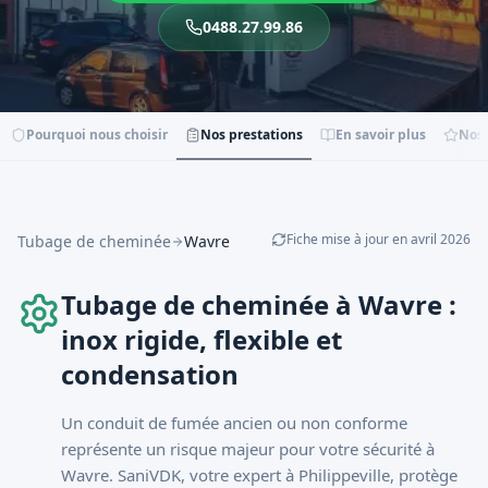
0488.27.99.86
Pourquoi nous choisir
Nos prestations
En savoir plus
Nos 
Fiche mise à jour en
avril
2026
Tubage de cheminée
Wavre
Tubage de cheminée à Wavre :
inox rigide, flexible et
condensation
Un conduit de fumée ancien ou non conforme
représente un risque majeur pour votre sécurité à
Wavre. SaniVDK, votre expert à Philippeville, protège