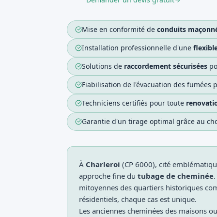
Mise en conformité de
conduits maçonné
Installation professionnelle d'une
flexibl
Solutions de
raccordement sécurisées
po
Fiabilisation de l'évacuation des fumées
Techniciens certifiés pour toute
renovati
Garantie d'un tirage optimal grâce au c
À
Charleroi
(CP 6000), cité emblématique
approche fine du
tubage de cheminée
mitoyennes des quartiers historiques c
résidentiels, chaque cas est unique.
Les anciennes cheminées des maisons ouv