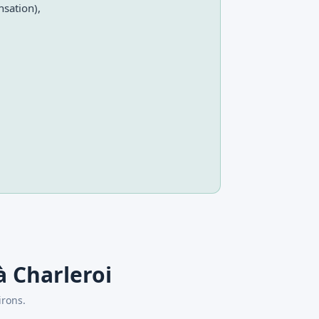
nsation),
à Charleroi
irons.