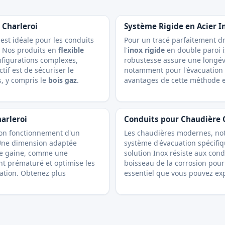
 Charleroi
Système Rigide en Acier I
est idéale pour les conduits
Pour un tracé parfaitement dro
i. Nos produits en
flexible
l'
inox rigide
en double paroi is
nfigurations complexes,
robustesse assure une longév
tif est de sécuriser le
notamment pour l'évacuation 
, y compris le
bois gaz
.
avantages de cette méthode
harleroi
Conduits pour Chaudière G
 bon fonctionnement d'un
Les chaudières modernes, no
 Une dimension adaptée
système d'évacuation spécifi
ne gaine, comme une
solution Inox résiste aux con
ent prématuré et optimise les
boisseau de la corrosion pour 
ation.
Obtenez plus
essentiel que vous pouvez ex