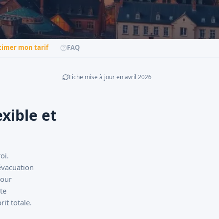
timer mon tarif
FAQ
Fiche mise à jour en
avril
2026
xible et
oi.
'évacuation
pour
te
it totale.