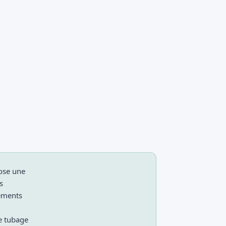
pose une
s
pements
e tubage