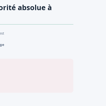
orité absolue à
est
age