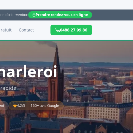
ne d'intervention
Prendre rendez-vous en ligne
ratuit
Contact
0488.27.99.86
arleroi
 rapide.
ent
4.2
/5 —
160
+ avis Google