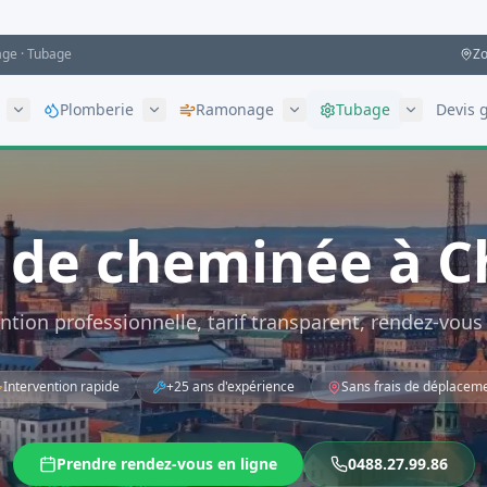
age · Tubage
Zo
Plomberie
Ramonage
Tubage
Devis g
 de cheminée à Ch
ntion professionnelle, tarif transparent, rendez-vous
Intervention rapide
+25 ans d'expérience
Sans frais de déplacem
Prendre rendez-vous en ligne
0488.27.99.86