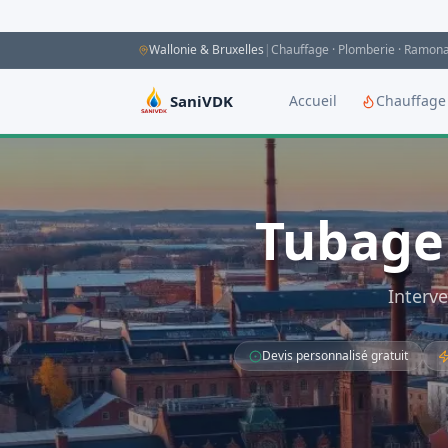
Aller au contenu principal
Wallonie & Bruxelles
|
Chauffage · Plomberie · Ramon
SaniVDK
Accueil
Chauffage
Tubage
Interve
Devis personnalisé gratuit