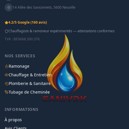
14 Allée des Sansonnets
,
5600
Neuville
4.2
/5 Google
(160 avis)
Chauffagiste & ramoneur expérimentés — attestations conformes
TVA :
BE0668.390.376
NOS SERVICES
Ramonage
Chauffage & Entretien
Plomberie & Sanitaire
Tubage de Cheminée
INFORMATIONS
À propos
Avis Clients