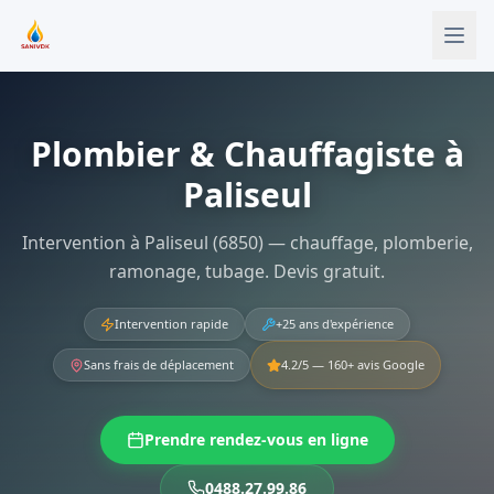
Aller au contenu principal
Plombier & Chauffagiste à
Paliseul
Intervention à Paliseul (6850) — chauffage, plomberie,
ramonage, tubage. Devis gratuit.
Intervention rapide
+25 ans d'expérience
Sans frais de déplacement
4.2
/5 —
160
+ avis Google
Prendre rendez-vous en ligne
0488.27.99.86