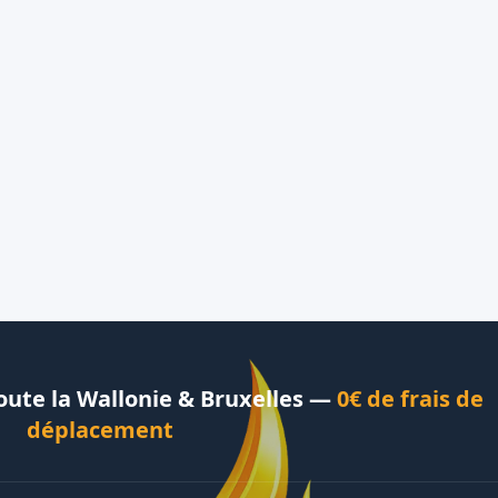
Toute la Wallonie & Bruxelles —
0€ de frais de
déplacement