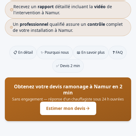
Recevez un
rapport
détaillé incluant la
vidéo
de
l'intervention à Namur.
Un
professionnel
qualifié assure un
contrôle
complet
de votre installation à Namur.
📋 En détail
✨ Pourquoi nous
📖 En savoir plus
❓ FAQ
✅ Devis 2 min
Obtenez votre devis ramonage à
Namur
en 2
min
Sans engagement — réponse d'un chauffagiste sous 24 h ouvrées
Estimer mon devis