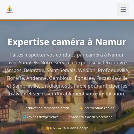
Aller au contenu principal
Expertise caméra à Namur
Faites inspecter vos conduits par caméra à Namur
avec SaniVDK. Notre service d'expertise vidéo couvre
Jambes, Belgrade, Saint-Servais, Wépion, Profondeville,
Floreffe, Andenne, Gembloux, Éghezée, Fosses-la-Ville
et Sambreville. Un diagnostic fiable pour anticiper les
travaux et sécuriser durablement votre installation.
Certificat de ramonage officiel
Intervention rapide
+25 ans d'expérience
Sans frais de déplacement
4.2
/5 —
160
+ avis Google