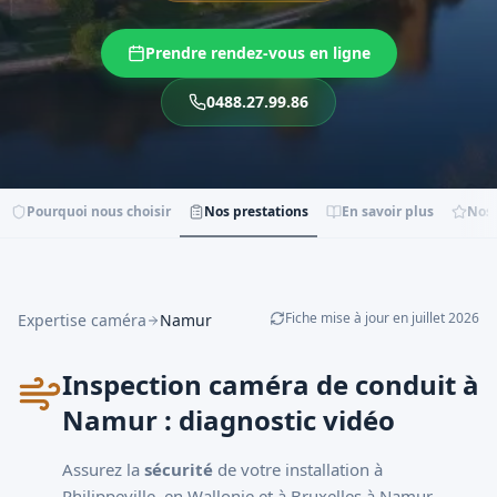
Prendre rendez-vous en ligne
0488.27.99.86
Pourquoi nous choisir
Nos prestations
En savoir plus
Nos 
Fiche mise à jour en
juillet
2026
Expertise caméra
Namur
Inspection caméra de conduit à
Namur : diagnostic vidéo
Assurez la
sécurité
de votre installation à
Philippeville, en Wallonie et à Bruxelles à Namur.