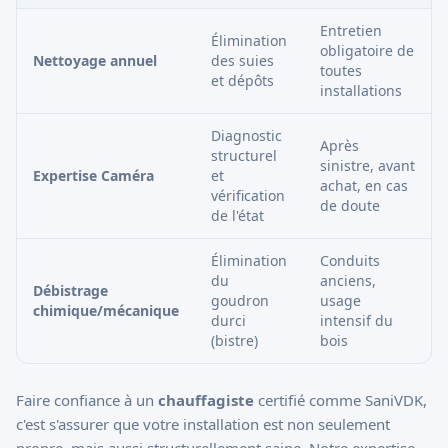
Entretien
Élimination
obligatoire de
Nettoyage annuel
des suies
toutes
et dépôts
installations
Diagnostic
Après
structurel
sinistre, avant
Expertise Caméra
et
achat, en cas
vérification
de doute
de l'état
Élimination
Conduits
du
anciens,
Débistrage
goudron
usage
chimique/mécanique
durci
intensif du
(bistre)
bois
Faire confiance à un
chauffagiste
certifié comme SaniVDK,
c'est s'assurer que votre installation est non seulement