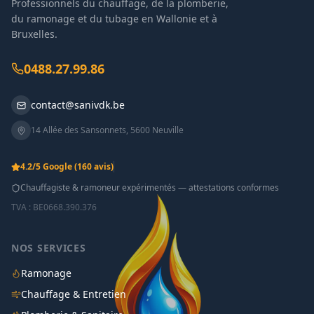
Professionnels du chauffage, de la plomberie,
du ramonage et du tubage en Wallonie et à
Bruxelles.
0488.27.99.86
contact@sanivdk.be
14 Allée des Sansonnets
,
5600
Neuville
4.2
/5 Google
(160 avis)
Chauffagiste & ramoneur expérimentés — attestations conformes
TVA :
BE0668.390.376
NOS SERVICES
Ramonage
Chauffage & Entretien