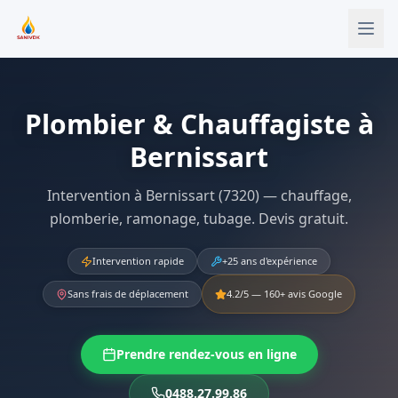
Aller au contenu principal
Plombier & Chauffagiste à
Bernissart
Intervention à Bernissart (7320) — chauffage,
plomberie, ramonage, tubage. Devis gratuit.
Intervention rapide
+25 ans d'expérience
Sans frais de déplacement
4.2
/5 —
160
+ avis Google
Prendre rendez-vous en ligne
0488.27.99.86