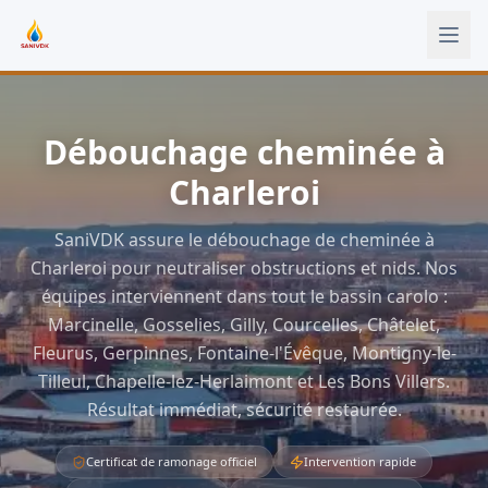
Aller au contenu principal
Débouchage cheminée à
Charleroi
SaniVDK assure le débouchage de cheminée à
Charleroi pour neutraliser obstructions et nids. Nos
équipes interviennent dans tout le bassin carolo :
Marcinelle, Gosselies, Gilly, Courcelles, Châtelet,
Fleurus, Gerpinnes, Fontaine-l'Évêque, Montigny-le-
Tilleul, Chapelle-lez-Herlaimont et Les Bons Villers.
Résultat immédiat, sécurité restaurée.
Certificat de ramonage officiel
Intervention rapide