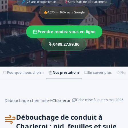
+25 ans d'expérience
Sans frais de déplacement
4.2
/5 —
160
+ avis Google
Prendre rendez-vous en ligne
0488.27.99.86
Pourquoi nous choisir
Nos prestations
En savoir plus
Nos 
Fiche mise à jour en
mai
2026
Débouchage cheminée
Charleroi
Débouchage de conduit à
Charleroi : nid, feuilles et suie