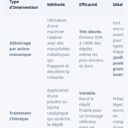
Type
Méthode
Efficacité
Idéal po
d'Intervention
Utilisation
Fort
d'une
encras
machine
Très élevée.
avant t
rotative
Élimine 95%
pour to
Débistrage
avec des
à 100% des
types
par action
masselottes
dépôts,
d'appar
mécanique
métalliques
même les
(
poêle, 
qui
plus anciens
poele
frappent et
et durs.
granule
décollent la
inserts
)
créosote.
Application
Variable.
d'une
Rend le
Prévent
poudre ou
dépôt
léger
bûche
friable pour
encras
Traitement
catalytique
un brossage
en
Chimique
qui assèche
ultérieur,
complé
le dépôt
mais ne
d'une a