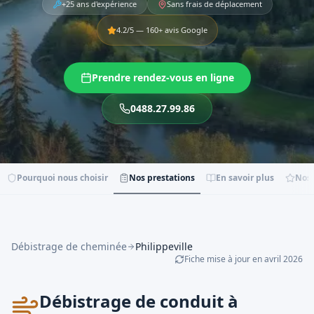
+25 ans d'expérience
Sans frais de déplacement
4.2
/5 —
160
+ avis Google
Prendre rendez-vous en ligne
0488.27.99.86
Pourquoi nous choisir
Nos prestations
En savoir plus
Nos 
Débistrage de cheminée
Philippeville
Fiche mise à jour en
avril
2026
Débistrage de conduit à