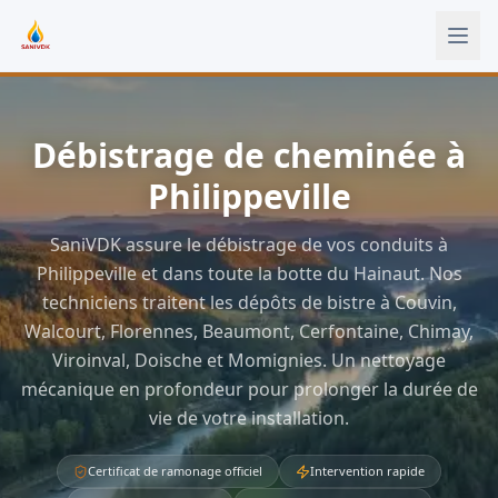
Aller au contenu principal
Débistrage de cheminée à
Philippeville
SaniVDK assure le débistrage de vos conduits à
Philippeville et dans toute la botte du Hainaut. Nos
techniciens traitent les dépôts de bistre à Couvin,
Walcourt, Florennes, Beaumont, Cerfontaine, Chimay,
Viroinval, Doische et Momignies. Un nettoyage
mécanique en profondeur pour prolonger la durée de
vie de votre installation.
Certificat de ramonage officiel
Intervention rapide