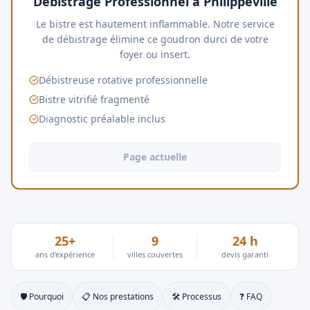
Débistrage Professionnel à Philippeville
Le bistre est hautement inflammable. Notre service
de débistrage élimine ce goudron durci de votre
foyer ou insert.
Débistreuse rotative professionnelle
Bistre vitrifié fragmenté
Diagnostic préalable inclus
Page actuelle
25+
9
24 h
ans d'expérience
villes couvertes
devis garanti
🛡 Pourquoi
📋 Nos prestations
🛠 Processus
❓ FAQ