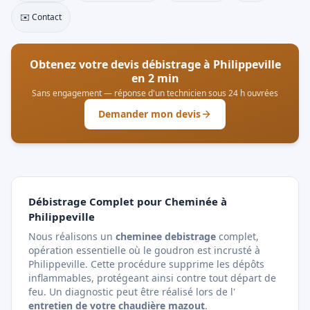
✉️ Contact
Obtenez votre devis débistrage à
Philippeville
en 2 min
Sans engagement — réponse d'un technicien sous 24 h ouvrées
Demander mon devis
Débistrage Complet pour Cheminée à
Philippeville
Nous réalisons un
cheminee debistrage
complet,
opération essentielle où le goudron est incrusté à
Philippeville. Cette procédure supprime les dépôts
inflammables, protégeant ainsi contre tout départ de
feu. Un diagnostic peut être réalisé lors de l'
entretien de votre chaudière mazout
.