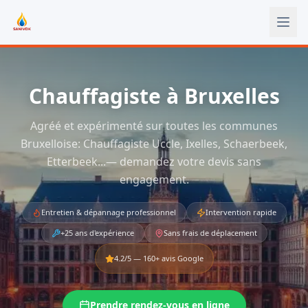
Aller au contenu principal
Chauffagiste à Bruxelles
Agréé et expérimenté sur toutes les communes
Bruxelloise: Chauffagiste Uccle, Ixelles, Schaerbeek,
Etterbeek...— demandez votre devis sans
engagement.
Entretien & dépannage professionnel
Intervention rapide
+25 ans d'expérience
Sans frais de déplacement
4.2
/5 —
160
+ avis Google
Prendre rendez-vous en ligne