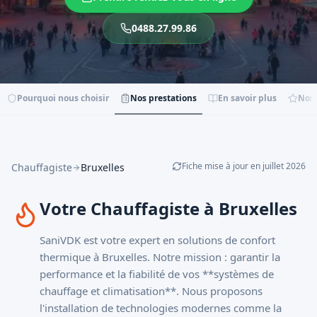
0488.27.99.86
Pourquoi nous choisir
Nos prestations
En savoir plus
Nos 
Fiche mise à jour en
juillet
2026
Chauffagiste
Bruxelles
Votre Chauffagiste à Bruxelles
SaniVDK est votre expert en solutions de confort
thermique à Bruxelles. Notre mission : garantir la
performance et la fiabilité de vos **systèmes de
chauffage et climatisation**. Nous proposons
l'installation de technologies modernes comme la